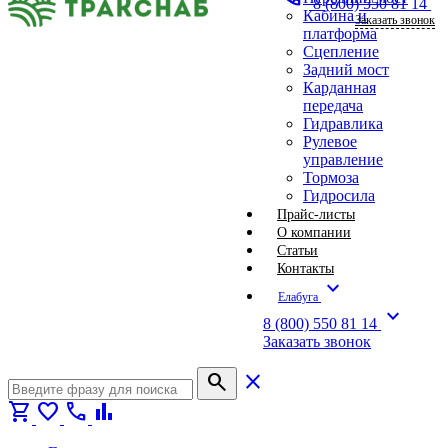
8 (800) 550 81 14
Кабина и
Заказать звонок
платформа
Сцепление
Задний мост
Карданная
передача
Гидравлика
Рулевое
управление
Тормоза
Гидросила
Прайс-листы
О компании
Статьи
Контакты
expand_more
Елабуга
expand_more
8 (800) 550 81 14
Заказать звонок
search
close
shopping_cart
favorite
call
bar_chart