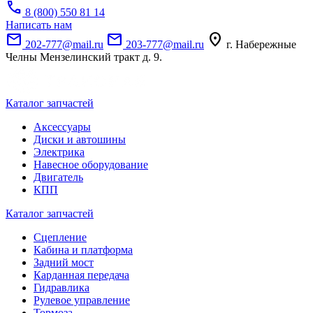
call
8 (800) 550 81 14
Написать нам
mail
mail
location_on
202-777@mail.ru
203-777@mail.ru
г. Набережные
Челны Мензелинский тракт д. 9.
Каталог запчастей
Аксессуары
Диски и автошины
Электрика
Навесное оборудование
Двигатель
КПП
Каталог запчастей
Сцепление
Кабина и платформа
Задний мост
Карданная передача
Гидравлика
Рулевое управление
Тормоза