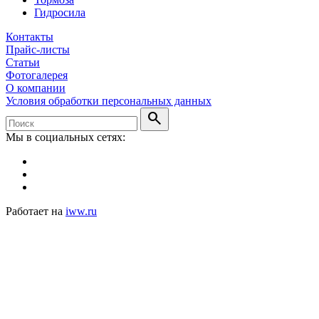
Гидросила
Контакты
Прайс-листы
Статьи
Фотогалерея
О компании
Условия обработки персональных данных
search
Мы в социальных сетях:
Работает на
iww.ru