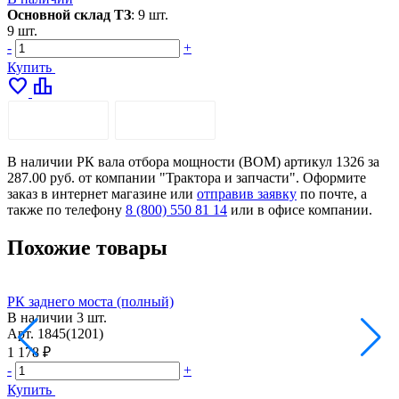
Основной склад ТЗ
:
9 шт.
9 шт.
-
+
Купить
favorite
leaderboard
ОПИСАНИЕ
ДОСТАВКА
В наличии РК вала отбора мощности (ВОМ) артикул 1326 за
287.00 руб. от компании "Трактора и запчасти". Оформите
заказ в интернет магазине или
отправив заявку
по почте, а
также по телефону
8 (800) 550 81 14
или в офисе компании.
Похожие товары
РК заднего моста (полный)
Р
В наличии
3 шт.
Арт.
1845(1201)
А
1 178 ₽
2
-
+
-
Купить