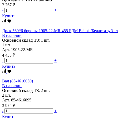
2 267 ₽
-
+
Купить
Диск 560*6 бороны 1905-22-MR 455 БДМ Bellota/Беллота зубча
В наличии
Основной склад ТЗ
:
1 шт.
1 шт.
Арт.
1905-22-MR
4 438 ₽
-
+
Купить
Вал (85-4616050)
В наличии
Основной склад ТЗ
:
2 шт.
2 шт.
Арт.
85-4616095
3 975 ₽
-
+
Купить