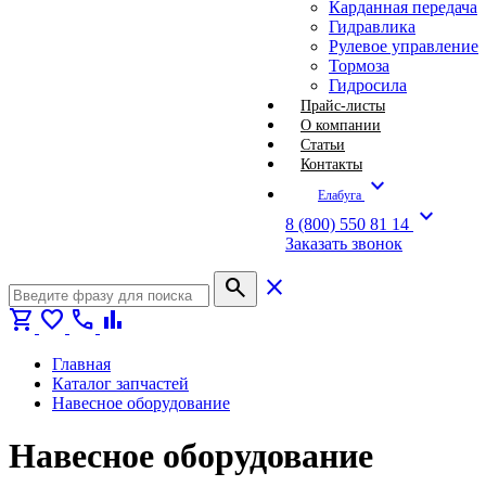
Карданная передача
Гидравлика
Рулевое управление
Тормоза
Гидросила
Прайс-листы
О компании
Статьи
Контакты
expand_more
Елабуга
expand_more
8 (800) 550 81 14
Заказать звонок
search
close
shopping_cart
favorite
call
bar_chart
Главная
Каталог запчастей
Навесное оборудование
Навесное оборудование