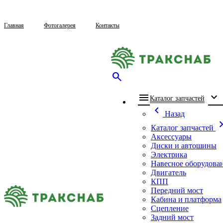
Главная
Фотогалерея
Контакты
search
menu
expand_more
che
Каталог запчастей
chevron_left
Назад
chevron_
Каталог запчастей
Аксессуары
Диски и автошины
Электрика
Навесное оборудова
Двигатель
КПП
Передний мост
Кабина и платформа
Сцепление
Задний мост