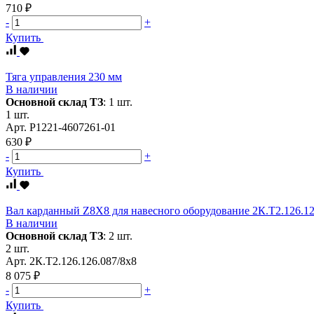
710 ₽
-
+
Купить
Тяга управления 230 мм
В наличии
Основной склад ТЗ
:
1 шт.
1 шт.
Арт.
Р1221-4607261-01
630 ₽
-
+
Купить
Вал карданный Z8Х8 для навесного оборудование 2К.Т2.126.126
В наличии
Основной склад ТЗ
:
2 шт.
2 шт.
Арт.
2К.Т2.126.126.087/8х8
8 075 ₽
-
+
Купить