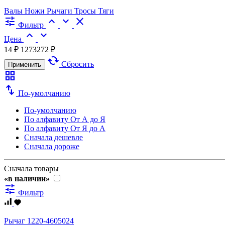
Валы
Ножи
Рычаги
Тросы
Тяги
tune
expand_less
expand_more
close
Фильтр
expand_less
expand_more
Цена
14 ₽
1273272 ₽
cached
Сбросить
Применить
grid_view
swap_vert
По-умолчанию
По-умолчанию
По алфавиту
От А до Я
По алфавиту
От Я до А
Сначала дешевле
Сначала дороже
Сначала товары
«в наличии»
tune
Фильтр
Рычаг 1220-4605024