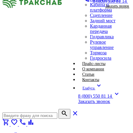
8 (800) 550 81 14
Кабина и
Заказать звонок
платформа
Сцепление
Задний мост
Карданная
передача
Гидравлика
Рулевое
управление
Тормоза
Гидросила
Прайс-листы
О компании
Статьи
Контакты
expand_more
Елабуга
expand_more
8 (800) 550 81 14
Заказать звонок
search
close
shopping_cart
favorite
call
bar_chart