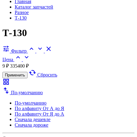
Главная
Каталог запчастей
Разное
Т-130
Т-130
tune
expand_less
expand_more
close
Фильтр
expand_less
expand_more
Цена
9 ₽
335400 ₽
cached
Сбросить
Применить
grid_view
swap_vert
По-умолчанию
По-умолчанию
По алфавиту
От А до Я
По алфавиту
От Я до А
Сначала дешевле
Сначала дороже