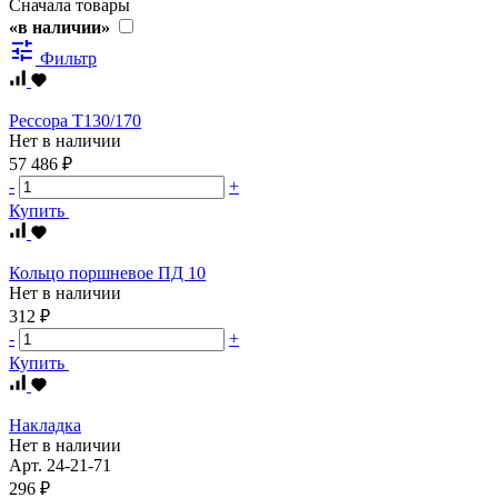
Сначала товары
«в наличии»
tune
Фильтр
Рессора Т130/170
Нет в наличии
57 486 ₽
-
+
Купить
Кольцо поршневое ПД 10
Нет в наличии
312 ₽
-
+
Купить
Накладка
Нет в наличии
Арт.
24-21-71
296 ₽