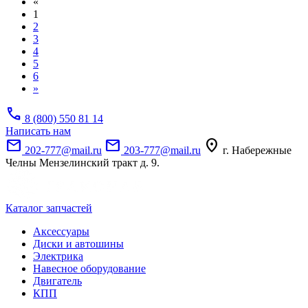
«
1
2
3
4
5
6
»
call
8 (800) 550 81 14
Написать нам
mail
mail
location_on
202-777@mail.ru
203-777@mail.ru
г. Набережные
Челны Мензелинский тракт д. 9.
Каталог запчастей
Аксессуары
Диски и автошины
Электрика
Навесное оборудование
Двигатель
КПП