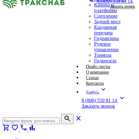
8 (800) 550 81 14
Кабина и
Заказать звонок
платформа
Сцепление
Задний мост
Карданная
передача
Гидравлика
Рулевое
управление
Тормоза
Гидросила
Прайс-листы
О компании
Статьи
Контакты
expand_more
Елабуга
expand_more
8 (800) 550 81 14
Заказать звонок
search
close
shopping_cart
favorite
call
bar_chart