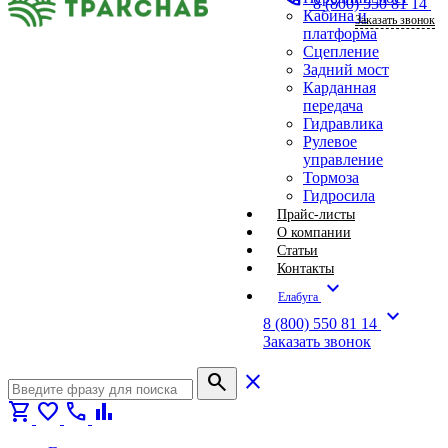
8 (800) 550 81 14
Кабина и
Заказать звонок
платформа
Сцепление
Задний мост
Карданная
передача
Гидравлика
Рулевое
управление
Тормоза
Гидросила
Прайс-листы
О компании
Статьи
Контакты
expand_more
Елабуга
expand_more
8 (800) 550 81 14
Заказать звонок
search
close
shopping_cart
favorite
call
bar_chart