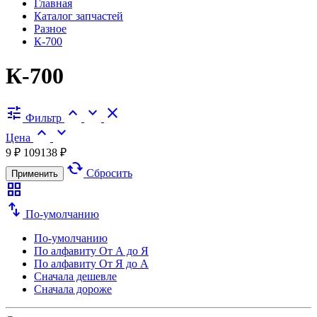
Главная
Каталог запчастей
Разное
К-700
К-700
tune
expand_less
expand_more
close
Фильтр
expand_less
expand_more
Цена
9 ₽
109138 ₽
cached
Сбросить
Применить
grid_view
swap_vert
По-умолчанию
По-умолчанию
По алфавиту
От А до Я
По алфавиту
От Я до А
Сначала дешевле
Сначала дороже