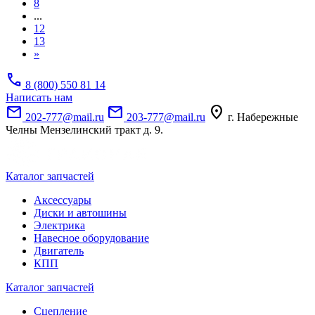
8
...
12
13
»
call
8 (800) 550 81 14
Написать нам
mail
mail
location_on
202-777@mail.ru
203-777@mail.ru
г. Набережные
Челны Мензелинский тракт д. 9.
Каталог запчастей
Аксессуары
Диски и автошины
Электрика
Навесное оборудование
Двигатель
КПП
Каталог запчастей
Сцепление