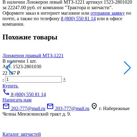
В наличии Лонжерон левый МТЗ-1221 артикул 1523-2801020
за 22247.00 руб. от компании "Трактора и запчасти".
Оформите заказ в интернет магазине или
отправив заявку
по
почте, а также по телефону
8 (800) 550 81 14
или в офисе
компании.
Похожие товары
Лонжерон правый МТЗ-1221
О
В наличии
1 шт.
Н
Арт.
1523-2801030
А
22 167 ₽
1
-
+
-
Купить
call
8 (800) 550 81 14
Написать нам
mail
mail
location_on
202-777@mail.ru
203-777@mail.ru
г. Набережные
Челны Мензелинский тракт д. 9.
Каталог запчастей