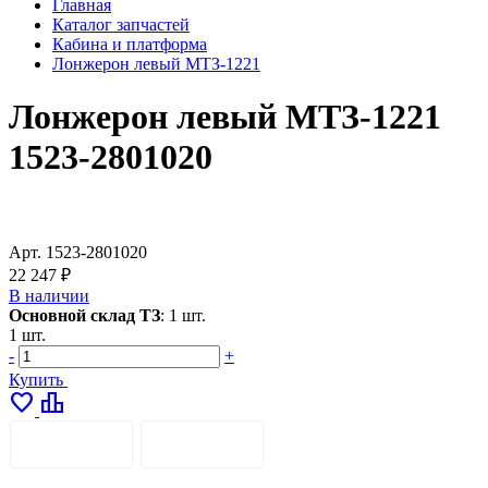
Главная
Каталог запчастей
Кабина и платформа
Лонжерон левый МТЗ-1221
Лонжерон левый МТЗ-1221
1523-2801020
Арт.
1523-2801020
22 247 ₽
В наличии
Основной склад ТЗ
:
1 шт.
1 шт.
-
+
Купить
favorite
leaderboard
ОПИСАНИЕ
ДОСТАВКА