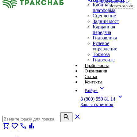
8 (800) 550 81 14
Кабина и
Заказать звонок
платформа
Сцепление
Задний мост
Карданная
передача
Гидравлика
Рулевое
управление
Тормоза
Гидросила
Прайс-листы
О компании
Статьи
Контакты
expand_more
Елабуга
expand_more
8 (800) 550 81 14
Заказать звонок
search
close
shopping_cart
favorite
call
bar_chart