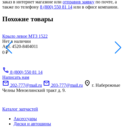
заказ в интернет магазине или
отправив заявку
по почте, а
также по телефону
8 (800) 550 81 14
или в офисе компании.
Похожие товары
Крыло левое МТЗ 1522
У
Нет в наличии
Н
Арт.
4520-8404011
А
0 ₽
0
call
8 (800) 550 81 14
Написать нам
mail
mail
location_on
202-777@mail.ru
203-777@mail.ru
г. Набережные
Челны Мензелинский тракт д. 9.
Каталог запчастей
Аксессуары
Диски и автошины