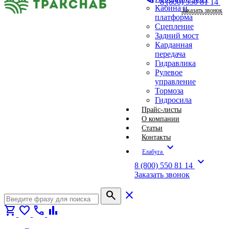
8 (800) 550 81 14
Кабина и
Заказать звонок
платформа
Сцепление
Задний мост
Карданная
передача
Гидравлика
Рулевое
управление
Тормоза
Гидросила
Прайс-листы
О компании
Статьи
Контакты
expand_more
Елабуга
expand_more
8 (800) 550 81 14
Заказать звонок
search
close
shopping_cart
favorite
call
bar_chart