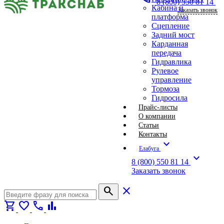
8 (800) 550 81 14
Кабина и
Заказать звонок
платформа
Сцепление
Задний мост
Карданная
передача
Гидравлика
Рулевое
управление
Тормоза
Гидросила
Прайс-листы
О компании
Статьи
Контакты
expand_more
Елабуга
expand_more
8 (800) 550 81 14
Заказать звонок
search
close
shopping_cart
favorite
call
bar_chart