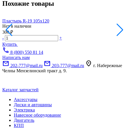
Похожие товары
Пластырь R-19 105х120
П
Нет в наличии
Н
300 ₽
4
-
+
-
Купить
call
8 (800) 550 81 14
Написать нам
mail
mail
location_on
202-777@mail.ru
203-777@mail.ru
г. Набережные
Челны Мензелинский тракт д. 9.
Каталог запчастей
Аксессуары
Диски и автошины
Электрика
Навесное оборудование
Двигатель
КПП