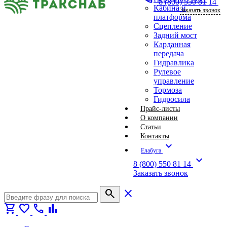
8 (800) 550 81 14
Кабина и
Заказать звонок
платформа
Сцепление
Задний мост
Карданная
передача
Гидравлика
Рулевое
управление
Тормоза
Гидросила
Прайс-листы
О компании
Статьи
Контакты
expand_more
Елабуга
expand_more
8 (800) 550 81 14
Заказать звонок
search
close
shopping_cart
favorite
call
bar_chart