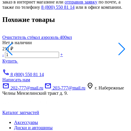
заказ в интернет магазине или
отправив заявку
по почте, а
также по телефону
8 (800) 550 81 14
или в офисе компании.
Похожие товары
Очиститель стёкол аэрозоль 400мл
П
Нет в наличии
Н
А
211 ₽
1
-
+
-
Купить
call
8 (800) 550 81 14
Написать нам
mail
mail
location_on
202-777@mail.ru
203-777@mail.ru
г. Набережные
Челны Мензелинский тракт д. 9.
Каталог запчастей
Аксессуары
Диски и автошины