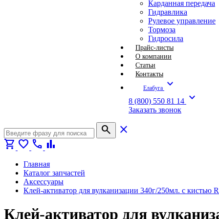
Карданная передача
Гидравлика
Рулевое управление
Тормоза
Гидросила
Прайс-листы
О компании
Статьи
Контакты
expand_more
Елабуга
expand_more
8 (800) 550 81 14
Заказать звонок
search
close
shopping_cart
favorite
call
bar_chart
Главная
Каталог запчастей
Аксессуары
Клей-активатор для вулканизации 340г/250мл. с кистью R
Клей-активатор для вулканиза