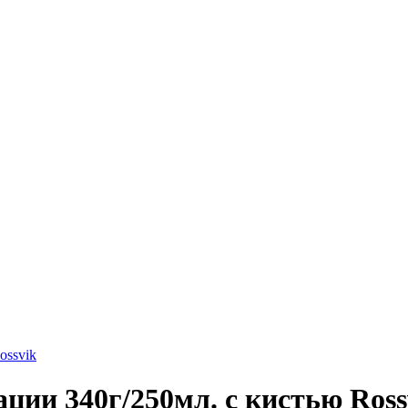
ossvik
ции 340г/250мл. с кистью Ros