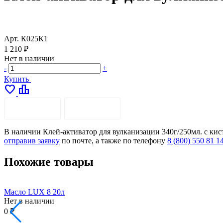
Арт.
К025К1
1 210 ₽
Нет в наличии
-
+
Купить
favorite
leaderboard
ОПИСАНИЕ
ДОСТАВКА
В наличии Клей-активатор для вулканизации 340г/250мл. с кист
отправив заявку
по почте, а также по телефону
8 (800) 550 81 1
Похожие товары
Масло LUX 8 20л
Нет в наличии
0 ₽