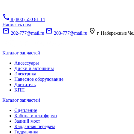
call
8 (800) 550 81 14
Написать нам
mail
mail
location_on
202-777@mail.ru
203-777@mail.ru
г. Набережные Че
Каталог запчастей
Аксессуары
Диски и автошины
Электрика
Навесное оборудование
Двигатель
КПП
Каталог запчастей
Сцепление
Кабина и платформа
Задний мост
Карданная передача
Гидравлика