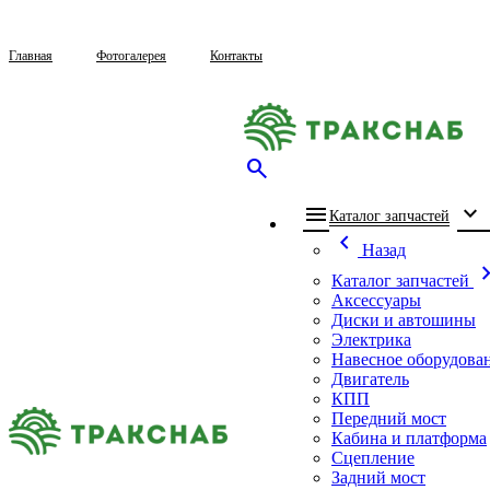
Главная
Фотогалерея
Контакты
search
menu
expand_more
che
Каталог запчастей
chevron_left
Назад
chevron_
Каталог запчастей
Аксессуары
Диски и автошины
Электрика
Навесное оборудова
Двигатель
КПП
Передний мост
Кабина и платформа
Сцепление
Задний мост